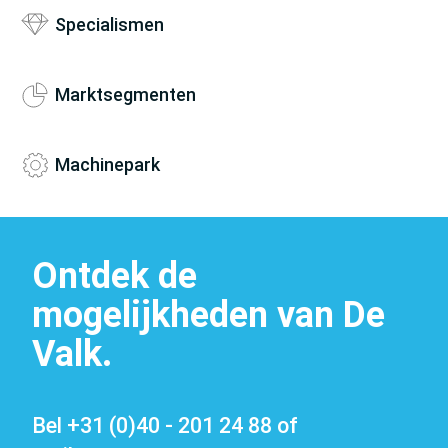
Specialismen
Machinepark
Marktsegmenten
Machinepark
Ontdek de
mogelijkheden van De
Valk.
Vacatures
Bel
+31 (0)40 - 201 24 88
of