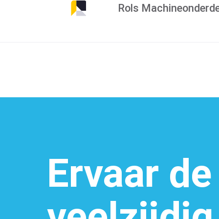
Rols Machineonderde
Ervaar de
veelzijdi