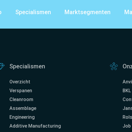
p
Specialismen
Marktsegmenten
Ma
Specialismen
Onz
Overzicht
Anvi
Verspanen
BKL 
Cleanroom
Con
Assemblage
Jan
Engineering
Rol
Additive Manufacturing
Job 