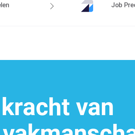
len
Job Pre
Machinepark
 kracht van
g vakmansch