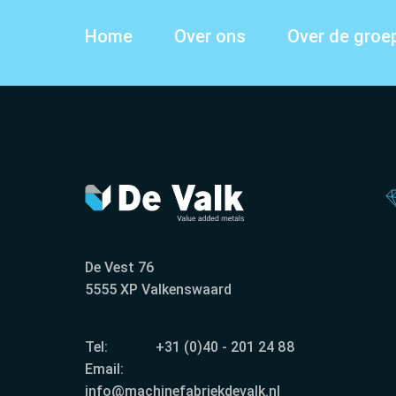
Over ons
Over de groe
Home
De Vest 76
5555 XP Valkenswaard
Tel:
+31 (0)40 - 201 24 88
Email:
info@machinefabriekdevalk.nl