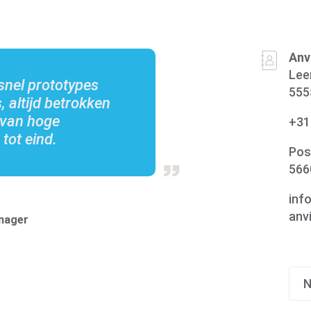
Anv
Lee
snel prototypes
555
, altijd betrokken
 van hoge
+31
Over de groep
 tot eind.
Pos
566
inf
anvi
nager
N