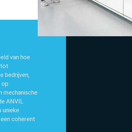
eeld van hoe
 tot
e bedrijven,
s op
en mechanische
de ANVIL
n unieke
 een coherent