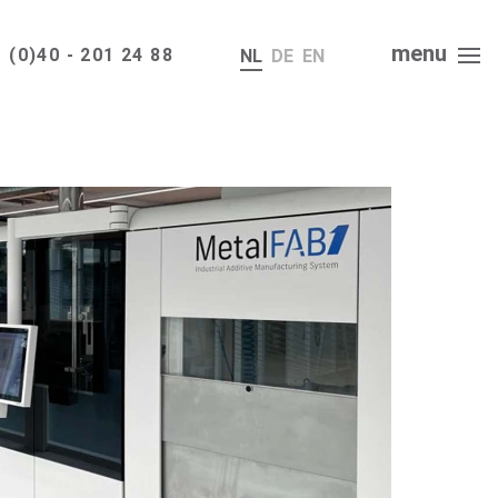
menu
 (0)40 - 201 24 88
NL
DE
EN