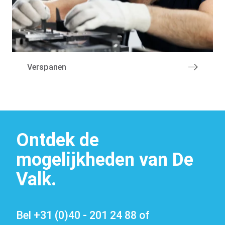
Machinepark
Verspanen
Ontdek de
mogelijkheden van De
Valk.
Vacatures
Bel
+31 (0)40 - 201 24 88
of