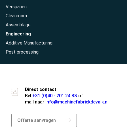
Verspanen
Home
Cleanroom
Assemblage
Engineering
Additive Manufacturing
Post processing
Direct contact
Over ons
Bel
+31 (0)40 - 201 24 88
of
mail naar
info@machinefabriekdevalk.nl
Offerte aanvragen