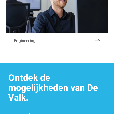
Machinepark
Engineering
Ontdek de
mogelijkheden van De
Valk.
Vacatures