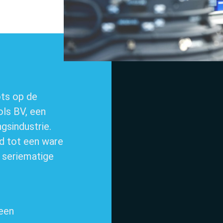
ots op de
ls BV, een
ngsindustrie.
d tot een ware
n seriematige
een