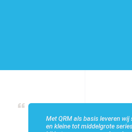
Met QRM als basis leveren wij 
en kleine tot middelgrote series