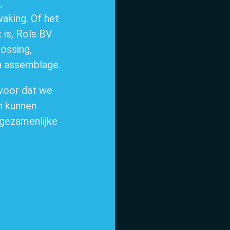
,
aking. Of het
 is, Rols BV
lossing,
Home
en assemblage.
voor dat we
n kunnen
 gezamenlijke
Over ons