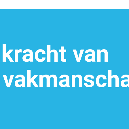
 kracht van
g vakmansch
Vacatures