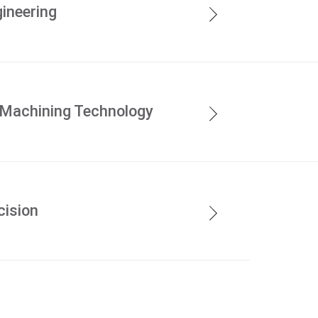
ineering
en
Machining Technology
cision