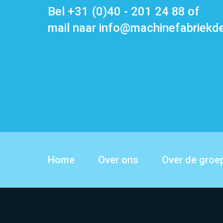
Bel
+31 (0)40 - 201 24 88
of
mail naar
info@machinefabriekde
Over ons
Over de groe
Home