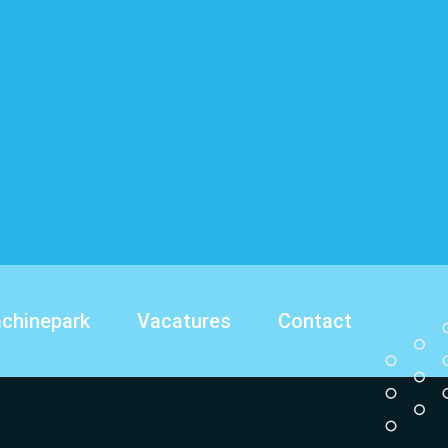
chinepark
Vacatures
Contact