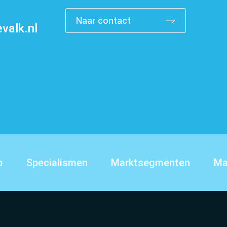
Naar contact
valk.nl
Contact
p
Specialismen
Marktsegmenten
Ma