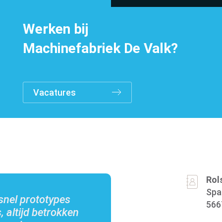
Werken bij
Machinefabriek De Valk?
Vacatures
Over de groep
Rol
Spa
snel prototypes
566
, altijd betrokken