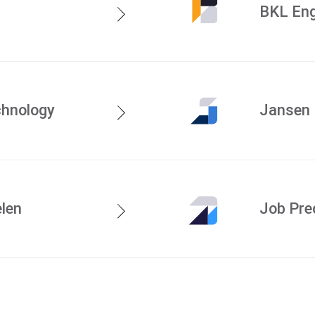
BKL Eng
Marktsegment
chnology
Jansen 
len
Job Pre
Machinepark