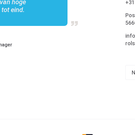
 van hoge
+31
 tot eind.
Pos
566
inf
rols
nager
Specialismen
N