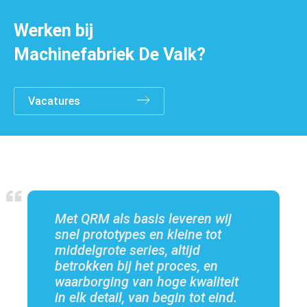
Werken bij
Machinefabriek De Valk?
Vacatures
Over de groep
Met QRM als basis leveren wij
snel prototypes en kleine tot
middelgrote series, altijd
betrokken bij het proces, en
waarborging van hoge kwaliteit
in elk detail, van begin tot eind.