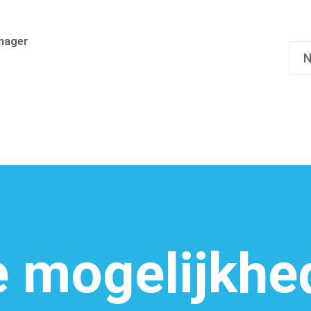
nager
N
Contact
e mogelijkhe