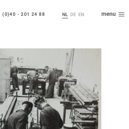
menu
 (0)40 - 201 24 88
NL
DE
EN