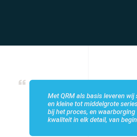
Met QRM als basis leveren wij 
en kleine tot middelgrote series
bij het proces, en waarborging
kwaliteit in elk detail, van begin