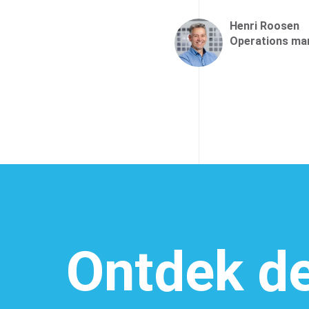
Henri Roosen
Operations ma
Ontdek d