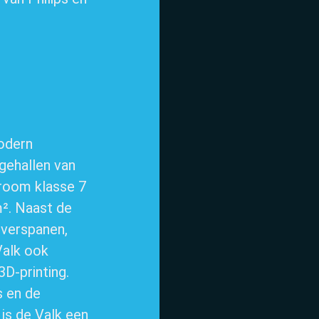
.
Home
odern
gehallen van
room klasse 7
m². Naast de
, verspanen,
Valk ook
D-printing.
s en de
is de Valk een