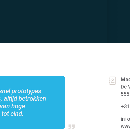
Machinepark
Mac
De 
snel prototypes
555
, altijd betrokken
 van hoge
+31
 tot eind.
inf
Vacatures
www