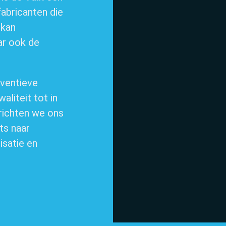
abricanten die
 kan
Over ons
ar ook de
nventieve
liteit tot in
 richten we ons
ts naar
isatie en
Over de groep