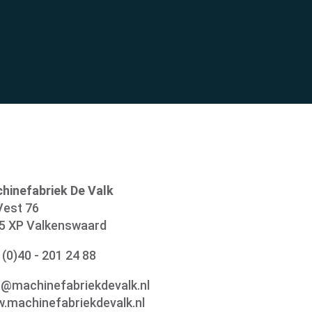
hinefabriek De Valk
Vest 76
5 XP Valkenswaard
 (0)40 - 201 24 88
o@machinefabriekdevalk.nl
.machinefabriekdevalk.nl