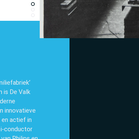
iliefabriek’
n is De Valk
oderne
en innovatieve
en actief in
mi-conductor
s van Philips en