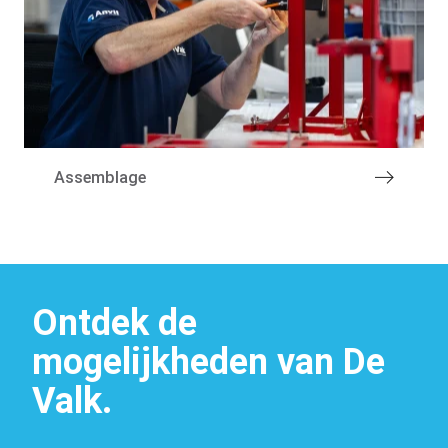
Machinepark
Assemblage
Ontdek de
mogelijkheden van De
Vacatures
Valk.