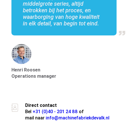
middelgrote series, altijd
betrokken bij het proces, en
Over ons
waarborging van hoge kwaliteit
in elk detail, van begin tot eind.
Henri Roosen
Operations manager
Over de groep
Direct contact
Bel
+31 (0)40 - 201 24 88
of
mail naar
info@machinefabriekdevalk.nl