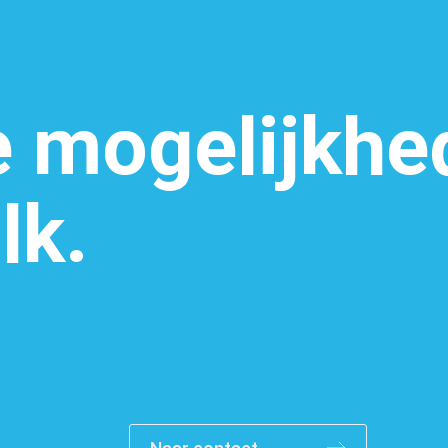
Machinepark
e mogelijkhe
lk.
Vacatures