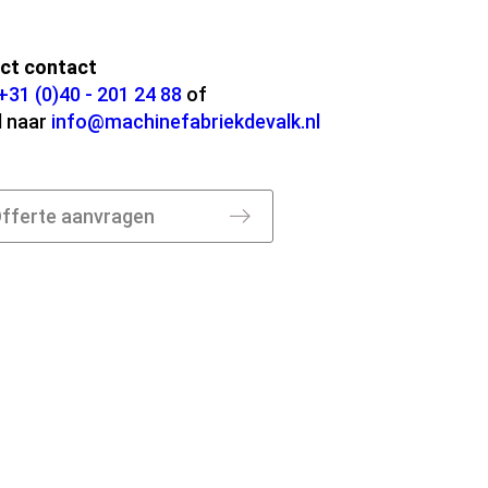
ect contact
+31 (0)40 - 201 24 88
of
l naar
info@machinefabriekdevalk.nl
fferte aanvragen