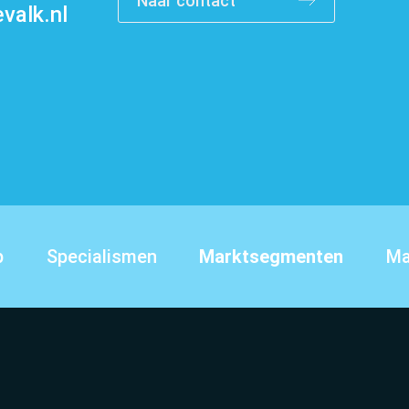
Naar contact
valk.nl
Contact
p
Specialismen
Marktsegmenten
Ma