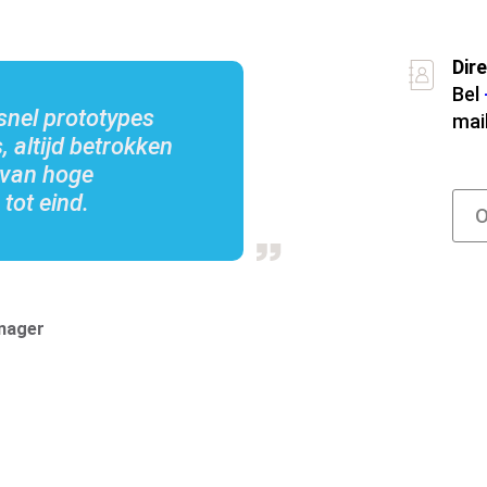
Dir
Bel
Over de groep
snel prototypes
mai
, altijd betrokken
 van hoge
 tot eind.
O
nager
Specialismen